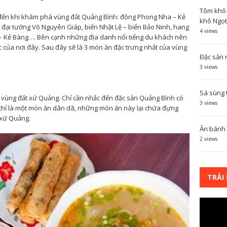
Tôm khô 
n đến khi khám phá vùng đất Quảng Bình: động Phong Nha – Kẻ
khô Ngọt 
đại tướng Võ Nguyên Giáp, biển Nhật Lệ – biển Bảo Ninh, hang
4 views
 Kẻ Bàng…. Bên cạnh những địa danh nổi tiếng du khách nên
của nơi đây. Sau đây sẽ là 3 món ăn đặc trưng nhất của vùng
Đặc sản 
3 views
Sá sùng t
 vùng đất xứ Quảng. Chỉ cần nhắc đến đặc sản Quảng Bình có
3 views
 chỉ là một món ăn dân dã, những món ăn này lại chứa đựng
 xứ Quảng.
Ăn bánh 
2 views
TRẢI
GIAN
Video
Player