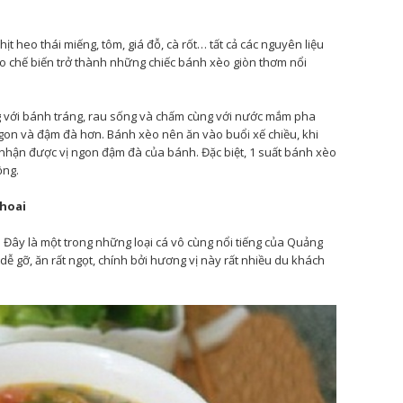
ịt heo thái miếng, tôm, giá đỗ, cà rốt… tất cả các nguyên liệu
o chế biến trở thành những chiếc bánh xèo giòn thơm nổi
 với bánh tráng, rau sống và chấm cùng với nước mắm pha
gon và đậm đà hơn. Bánh xèo nên ăn vào buổi xế chiều, khi
 nhận được vị ngon đậm đà của bánh. Đặc biệt, 1 suất bánh xèo
ồng.
khoai
 Đây là một trong những loại cá vô cùng nổi tiếng của Quảng
 dễ gỡ, ăn rất ngọt, chính bởi hương vị này rất nhiều du khách