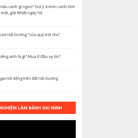
nấu canh gì ngon? Gợi ý 4 món canh tôm
mát, giải Nhiệt ngày hè
rươi Hải Dương “của quý trời cho”
iếng anh là gì? Mua ở đâu uy tín?
gai nổi tiếng trên đất Hải Dương
 NGHIỆM LÀM BÁNH GAI NINH
G