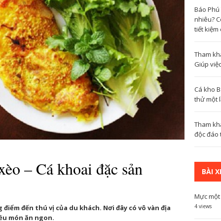
Báo Phú 
nhiêu? Cô
tiết kiệm 
Tham khả
Giúp việ
Cá kho B
thử một 
Tham khả
độc đáo t
xèo – Cá khoai đặc sản
BÀI 
Mực một 
4 views
điểm đến thú vị của du khách. Nơi đây có vô vàn địa
hiều món ăn ngon.