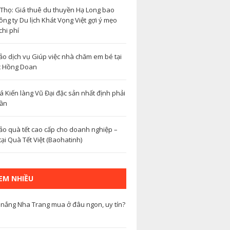
Thọ: Giá thuê du thuyền Hạ Long bao
ng ty Du lịch Khát Vọng Việt gợi ý mẹo
chi phí
o dịch vụ Giúp việc nhà chăm em bé tại
c Hồng Doan
á Kiến làng Vũ Đại đặc sản nhất định phải
lần
o quà tết cao cấp cho doanh nghiệp –
ại Quà Tết Việt (Baohatinh)
XEM NHIỀU
nắng Nha Trang mua ở đâu ngon, uy tín?