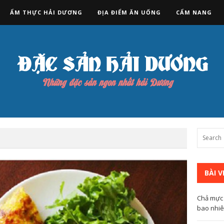
ẨM THỰC HẢI DƯƠNG
ĐỊA ĐIỂM ĂN UỐNG
CẨM NANG
BÀI V
Chả mực 
bao nhi