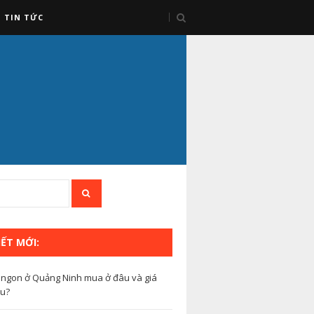
TIN TỨC
IẾT MỚI:
ngon ở Quảng Ninh mua ở đâu và giá
êu?