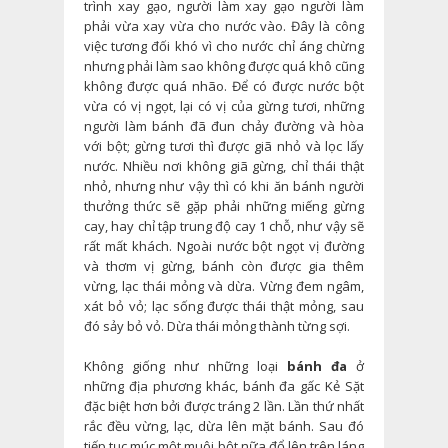
trình xay gạo, người làm xay gạo người làm
phải vừa xay vừa cho nước vào. Đây là công
việc tương đối khó vì cho nước chỉ áng chừng
nhưng phải làm sao không được quá khô cũng
không được quá nhão. Để có được nước bột
vừa có vị ngọt, lại có vị của gừng tươi, những
người làm bánh đã đun chảy đường và hòa
với bột; gừng tươi thì được giã nhỏ và lọc lấy
nước. Nhiều nơi không giã gừng, chỉ thái thật
nhỏ, nhưng như vậy thì có khi ăn bánh người
thưởng thức sẽ gặp phải những miếng gừng
cay, hay chỉ tập trung độ cay 1 chỗ, như vậy sẽ
rất mất khách. Ngoài nước bột ngọt vị đường
và thơm vị gừng, bánh còn được gia thêm
vừng, lạc thái mỏng và dừa. Vừng đem ngâm,
xát bỏ vỏ; lạc sống được thái thật mỏng, sau
đó sảy bỏ vỏ. Dừa thái mỏng thành từng sợi.
Không giống như những loại
bánh đa
ở
những địa phương khác, bánh đa gấc Kẻ Sặt
đặc biệt hơn bởi được tráng 2 lần. Lần thứ nhất
rắc đều vừng, lạc, dừa lên mặt bánh. Sau đó
tiếp tục múc một muôi bột nữa đổ lên trên láng