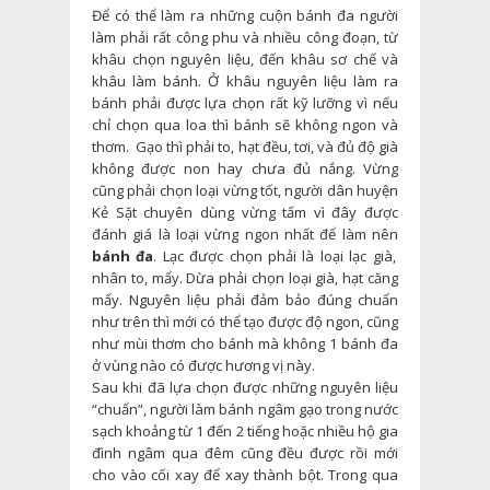
Để có thể làm ra những cuộn bánh đa người
làm phải rất công phu và nhiều công đoạn, từ
khâu chọn nguyên liệu, đến khâu sơ chế và
khâu làm bánh. Ở khâu nguyên liệu làm ra
bánh phải được lựa chọn rất kỹ lưỡng vì nếu
chỉ chọn qua loa thì bánh sẽ không ngon và
thơm. Gạo thì phải to, hạt đều, tơi, và đủ độ già
không được non hay chưa đủ nắng. Vừng
cũng phải chọn loại vừng tốt, người dân huyện
Kẻ Sặt chuyên dùng vừng tấm vì đây được
đánh giá là loại vừng ngon nhất để làm nên
bánh đa
. Lạc được chọn phải là loại lạc già,
nhân to, mẩy. Dừa phải chọn loại già, hạt căng
mẩy. Nguyên liệu phải đảm bảo đúng chuẩn
như trên thì mới có thể tạo được độ ngon, cũng
như mùi thơm cho bánh mà không 1 bánh đa
ở vùng nào có được hương vị này.
Sau khi đã lựa chọn được những nguyên liệu
“chuẩn”, người làm bánh ngâm gạo trong nước
sạch khoảng từ 1 đến 2 tiếng hoặc nhiều hộ gia
đình ngâm qua đêm cũng đều được rồi mới
cho vào cối xay để xay thành bột. Trong qua