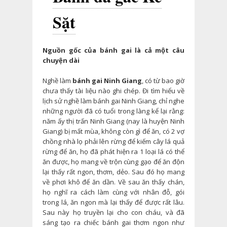
Sặt
Nguồn gốc của bánh gai là cả một câu
chuyện dài
Nghề làm
bánh gai Ninh Giang
, có từ bao giờ
chưa thấy tài liệu nào ghi chép. Đi tìm hiểu về
lịch sử nghề làm bánh gai Ninh Giang, chỉ nghe
những người đã có tuổi trong làng kể lại rằng:
năm ấy thị trấn Ninh Giang (nay là huyện Ninh
Giang) bị mất mùa, không còn gì để ăn, có 2 vợ
chồng nhà lọ phải lên rừng để kiếm cây lá quả
rừng để ăn, họ đã phát hiện ra 1 loại lá có thể
ăn được, họ mang về trộn cùng gạo để ăn độn
lại thấy rất ngon, thơm, dẻo. Sau đó họ mang
về phơi khô để ăn dần. Về sau ăn thấy chán,
họ nghĩ ra cách làm cùng với nhân đỗ, gói
trong lá, ăn ngon mà lại thấy để được rất lâu.
Sau này họ truyền lại cho con cháu, và đã
sáng tạo ra chiếc bánh gai thơm ngon như