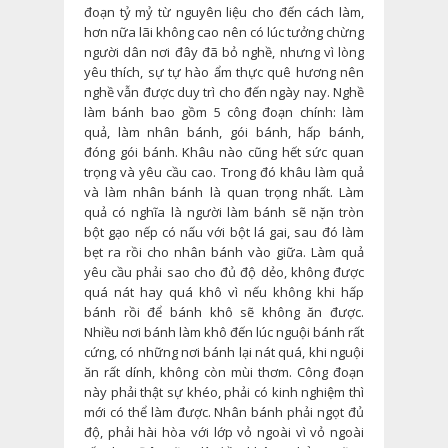
đoạn tỷ mỷ từ nguyên liệu cho đến cách làm,
hơn nữa lãi không cao nên có lúc tưởng chừng
người dân nơi đây đã bỏ nghề, nhưng vì lòng
yêu thích, sự tự hào ẩm thực quê hương nên
nghề vẫn được duy trì cho đến ngày nay. Nghề
làm bánh bao gồm 5 công đoạn chính: làm
quả, làm nhân bánh, gói bánh, hấp bánh,
đóng gói bánh. Khâu nào cũng hết sức quan
trọng và yêu cầu cao. Trong đó khâu làm quả
và làm nhân bánh là quan trọng nhất. Làm
quả có nghĩa là người làm bánh sẽ nặn tròn
bột gạo nếp có nấu với bột lá gai, sau đó làm
bẹt ra rồi cho nhân bánh vào giữa. Làm quả
yêu cầu phải sao cho đủ độ dẻo, không được
quá nát hay quá khô vì nếu không khi hấp
bánh rồi để bánh khô sẽ không ăn được.
Nhiều nơi bánh làm khô đến lúc nguội bánh rất
cứng, có những nơi bánh lại nát quá, khi nguội
ăn rất dính, không còn mùi thơm. Công đoạn
này phải thật sự khéo, phải có kinh nghiệm thì
mới có thể làm được. Nhân bánh phải ngọt đủ
độ, phải hài hòa với lớp vỏ ngoài vì vỏ ngoài